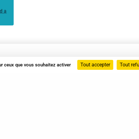
d a
Annuaire
Tout accepter
Tout ref
sur ceux que vous souhaitez activer
Actualités
Mentions légales
Politique de confidentialité
Conditions générales de vente
dicat des Professionnels de Shiatsu - 2026 Tous droits ré