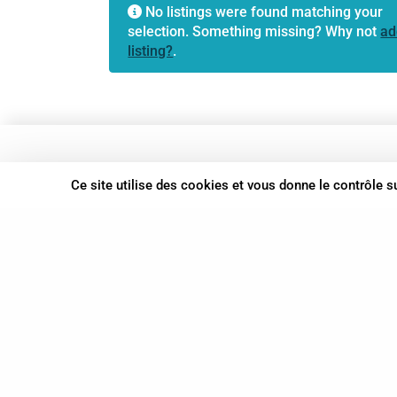
No listings were found matching your
selection. Something missing? Why not
ad
listing?
.
37 bis, allée Lucien-Michard
Ce site utilise des cookies et vous donne le contrôle 
93190 Livry-Gargan
06 61 87 28 09
Nous contacter
© Syn