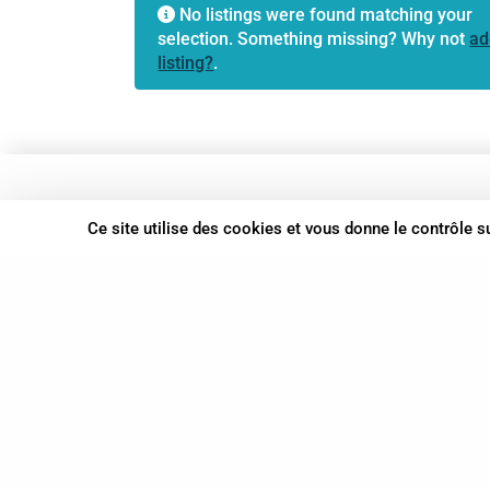
No listings were found matching your
selection. Something missing? Why not
ad
listing?
.
37 bis, allée Lucien-Michard
Ce site utilise des cookies et vous donne le contrôle 
93190 Livry-Gargan
06 61 87 28 09
Nous contacter
© Syn