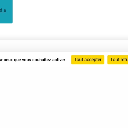
d a
Annuaire
Tout accepter
Tout ref
sur ceux que vous souhaitez activer
Actualités
Mentions légales
Politique de confidentialité
Conditions générales de vente
dicat des Professionnels de Shiatsu - 2026 Tous droits ré