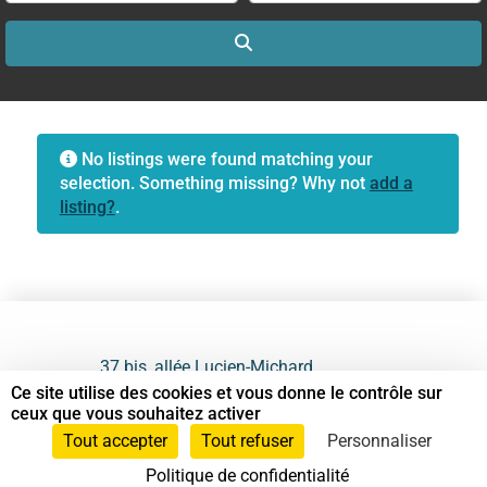
Search
No listings were found matching your
selection. Something missing? Why not
add a
listing?
.
37 bis, allée Lucien-Michard
93190 Livry-Gargan
Ce site utilise des cookies et vous donne le contrôle sur
ceux que vous souhaitez activer
06 61 87 28 09
Tout accepter
Tout refuser
Personnaliser
Politique de confidentialité