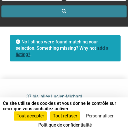
Search
No listings were found matching your
selection. Something missing? Why not
add a
listing?
.
37 bis, allée Lucien-Michard
93190 Livry-Gargan
Ce site utilise des cookies et vous donne le contrôle sur
ceux que vous souhaitez activer
06 61 87 28 09
Tout accepter
Tout refuser
Personnaliser
Politique de confidentialité