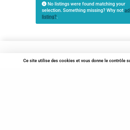
No listings were found matching your
selection. Something missing? Why not
ad
listing?
.
37 bis, allée Lucien-Michard
Ce site utilise des cookies et vous donne le contrôle 
93190 Livry-Gargan
06 61 87 28 09
Nous contacter
© Syn