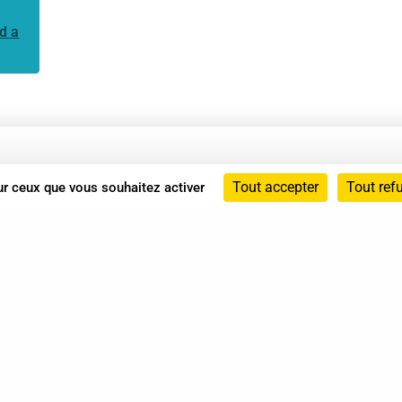
d a
Annuaire
Tout accepter
Tout ref
sur ceux que vous souhaitez activer
Actualités
Mentions légales
Politique de confidentialité
Conditions générales de vente
dicat des Professionnels de Shiatsu - 2026 Tous droits ré