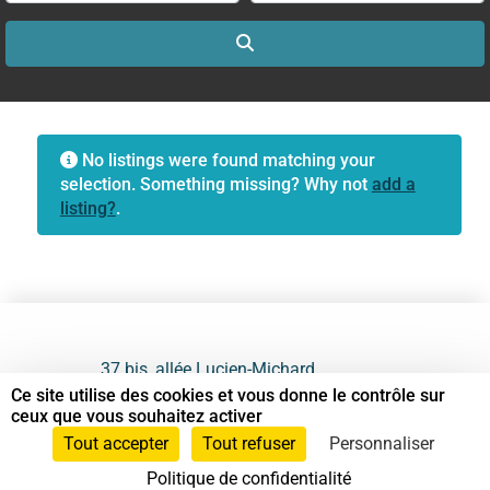
Search
No listings were found matching your
selection. Something missing? Why not
add a
listing?
.
37 bis, allée Lucien-Michard
93190 Livry-Gargan
Ce site utilise des cookies et vous donne le contrôle sur
ceux que vous souhaitez activer
06 61 87 28 09
Tout accepter
Tout refuser
Personnaliser
Politique de confidentialité