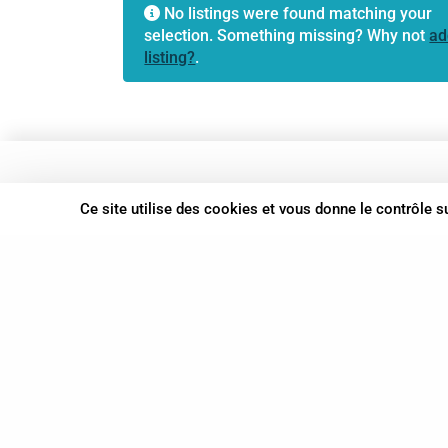
No listings were found matching your
selection. Something missing? Why not
ad
listing?
.
37 bis, allée Lucien-Michard
Ce site utilise des cookies et vous donne le contrôle 
93190 Livry-Gargan
06 61 87 28 09
Nous contacter
© Syn