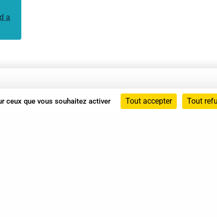
d a
Annuaire
Tout accepter
Tout ref
sur ceux que vous souhaitez activer
Actualités
Mentions légales
Politique de confidentialité
Conditions générales de vente
dicat des Professionnels de Shiatsu - 2026 Tous droits ré