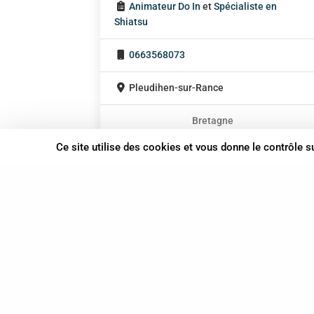
Animateur Do In
et
Spécialiste en
Shiatsu
0663568073
Pleudihen-sur-Rance
Bretagne
En cabinet
Ce site utilise des cookies et vous donne le contrôle 
Sur rendez-vous
37 bis, allée Lucien-Michard
93190 Livry-Gargan
06 61 87 28 09