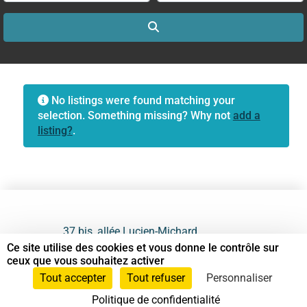
Search
No listings were found matching your
selection. Something missing? Why not
add a
listing?
.
37 bis, allée Lucien-Michard
93190 Livry-Gargan
Ce site utilise des cookies et vous donne le contrôle sur
ceux que vous souhaitez activer
06 61 87 28 09
Tout accepter
Tout refuser
Personnaliser
Politique de confidentialité