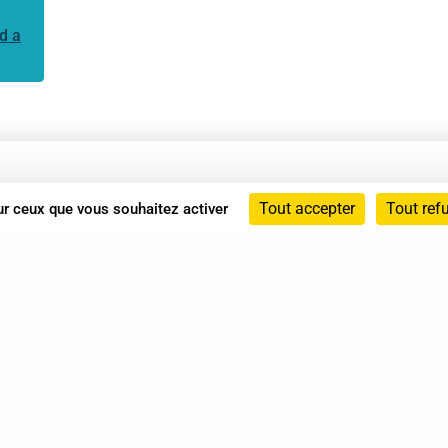
d a
Annuaire
Tout accepter
Tout ref
sur ceux que vous souhaitez activer
Actualités
Mentions légales
Politique de confidentialité
Conditions générales de vente
dicat des Professionnels de Shiatsu - 2026 Tous droits ré