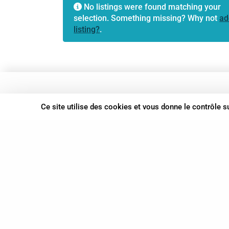
No listings were found matching your
selection. Something missing? Why not
ad
listing?
.
37 bis, allée Lucien-Michard
Ce site utilise des cookies et vous donne le contrôle 
93190 Livry-Gargan
06 61 87 28 09
Nous contacter
© Syn