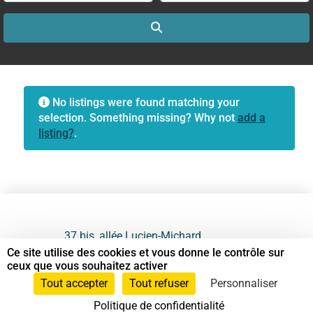
Search
No listings were found matching your
selection. Something missing? Why not
add a
listing?
.
37 bis, allée Lucien-Michard
93190 Livry-Gargan
Ce site utilise des cookies et vous donne le contrôle sur
ceux que vous souhaitez activer
06 61 87 28 09
Tout accepter
Tout refuser
Personnaliser
Politique de confidentialité