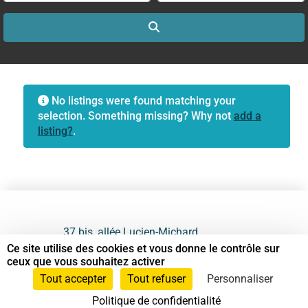
Search
No listings were found matching your
selection. Something missing? Why not
add a
listing?
.
37 bis, allée Lucien-Michard
93190 Livry-Gargan
Ce site utilise des cookies et vous donne le contrôle sur
ceux que vous souhaitez activer
06 61 87 28 09
Tout accepter
Tout refuser
Personnaliser
Politique de confidentialité