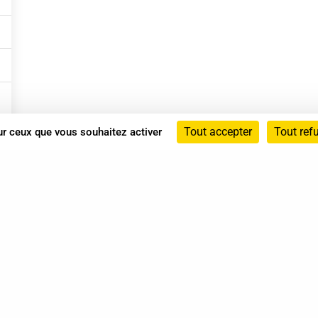
Tout accepter
Tout ref
sur ceux que vous souhaitez activer
Annuaire
Actualités
Mentions légales
Politique de confidentialité