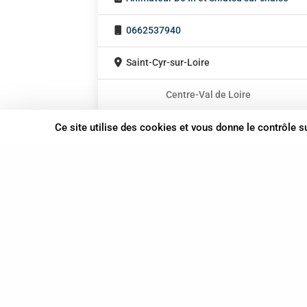
0662537940
Saint-Cyr-sur-Loire
Centre-Val de Loire
En cabinet
Ce site utilise des cookies et vous donne le contrôle 
Sur rendez-vous
37 bis, allée Lucien-Michard
93190 Livry-Gargan
06 61 87 28 09