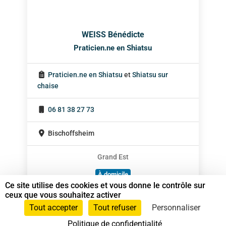
WEISS Bénédicte
Praticien.ne en Shiatsu
Praticien.ne en Shiatsu
et
Shiatsu sur
chaise
06 81 38 27 73
Bischoffsheim
Grand Est
À domicile
Ce site utilise des cookies et vous donne le contrôle sur
Sur rendez-vous
ceux que vous souhaitez activer
Tout accepter
Tout refuser
Personnaliser
Politique de confidentialité