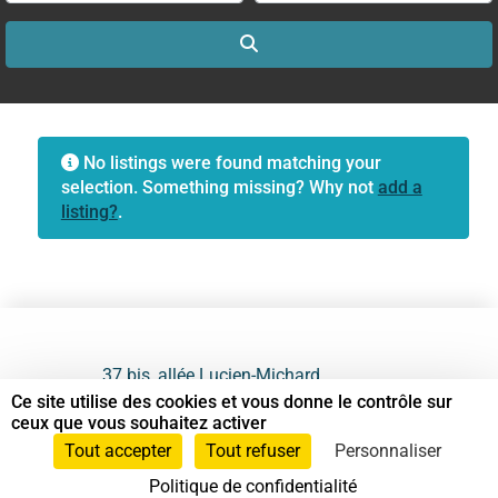
Search
No listings were found matching your
selection. Something missing? Why not
add a
listing?
.
37 bis, allée Lucien-Michard
93190 Livry-Gargan
Ce site utilise des cookies et vous donne le contrôle sur
ceux que vous souhaitez activer
06 61 87 28 09
Tout accepter
Tout refuser
Personnaliser
Politique de confidentialité