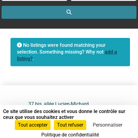
Search
No listings were found matching your
selection. Something missing? Why not
add a
listing?
.
37 bis, allée Lucien-Michard
93190 Livry-Gargan
Ce site utilise des cookies et vous donne le contrôle sur
ceux que vous souhaitez activer
06 61 87 28 09
Tout accepter
Tout refuser
Personnaliser
Politique de confidentialité