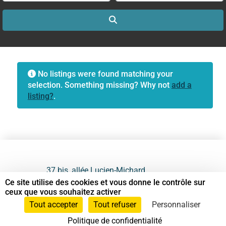
Search
No listings were found matching your
selection. Something missing? Why not
add a
listing?
.
37 bis, allée Lucien-Michard
93190 Livry-Gargan
Ce site utilise des cookies et vous donne le contrôle sur
ceux que vous souhaitez activer
06 61 87 28 09
Tout accepter
Tout refuser
Personnaliser
Politique de confidentialité