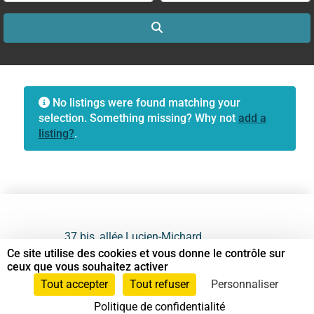
Search
No listings were found matching your
selection. Something missing? Why not
add a
listing?
.
37 bis, allée Lucien-Michard
93190 Livry-Gargan
Ce site utilise des cookies et vous donne le contrôle sur
ceux que vous souhaitez activer
06 61 87 28 09
Tout accepter
Tout refuser
Personnaliser
Politique de confidentialité