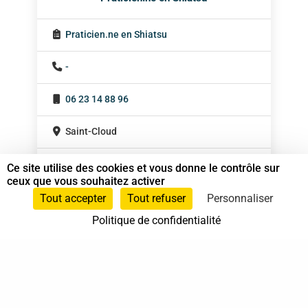
Praticien.ne en Shiatsu
-
06 23 14 88 96
Saint-Cloud
Ile-de-France
Ce site utilise des cookies et vous donne le contrôle sur
ceux que vous souhaitez activer
En cabinet
Tout accepter
Tout refuser
Personnaliser
Sur rendez-vous
Politique de confidentialité