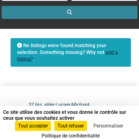
Search
No listings were found matching your
selection. Something missing? Why not
add a
listing?
.
37 bis, allée Lucien-Michard
93190 Livry-Gargan
Ce site utilise des cookies et vous donne le contrôle sur
ceux que vous souhaitez activer
06 61 87 28 09
Tout accepter
Tout refuser
Personnaliser
Politique de confidentialité