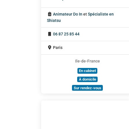
Animateur Do In
et
Spécialiste en
Shiatsu
06 87 25 85 44
Paris
Ile-de-France
En cabinet
À domicile
Sur rendez-vous