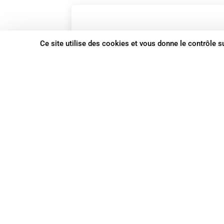
Ce site utilise des cookies et vous donne le contrôle 
STEINHAUSSER Renaud
Spécialiste en Shiatsu RNCP
Animateur Do In
et
Spécialiste en
Shiatsu
06 72 66 26 40
06 72 66 26 40