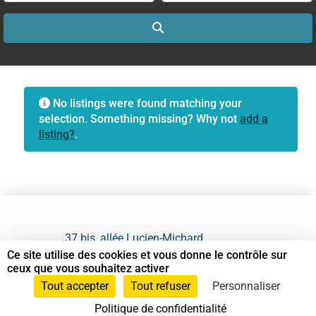
Search
No listings were found matching your
selection. Something missing? Why not
add a
listing?
.
37 bis, allée Lucien-Michard
93190 Livry-Gargan
Ce site utilise des cookies et vous donne le contrôle sur
ceux que vous souhaitez activer
06 61 87 28 09
Tout accepter
Tout refuser
Personnaliser
Politique de confidentialité