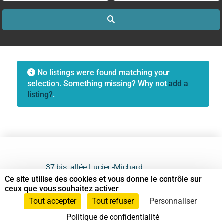
Search
No listings were found matching your
selection. Something missing? Why not
add a
listing?
.
37 bis, allée Lucien-Michard
93190 Livry-Gargan
Ce site utilise des cookies et vous donne le contrôle sur
ceux que vous souhaitez activer
06 61 87 28 09
Tout accepter
Tout refuser
Personnaliser
Politique de confidentialité