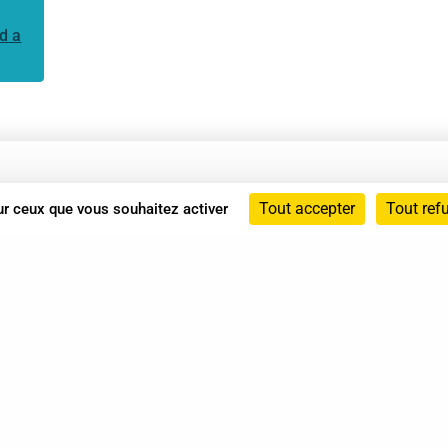
d a
Annuaire
Tout accepter
Tout ref
sur ceux que vous souhaitez activer
Actualités
Mentions légales
Politique de confidentialité
Conditions générales de vente
dicat des Professionnels de Shiatsu - 2026 Tous droits ré