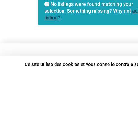
No listings were found matching your
selection. Something missing? Why not
ad
listing?
.
37 bis, allée Lucien-Michard
Ce site utilise des cookies et vous donne le contrôle 
93190 Livry-Gargan
06 61 87 28 09
Nous contacter
© Syn