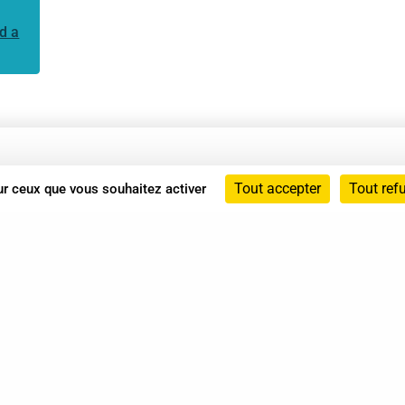
d a
Annuaire
Tout accepter
Tout ref
sur ceux que vous souhaitez activer
Actualités
Mentions légales
Politique de confidentialité
Conditions générales de vente
dicat des Professionnels de Shiatsu - 2026 Tous droits ré