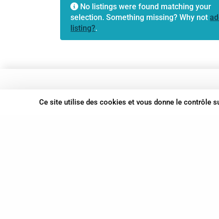
No listings were found matching your
selection. Something missing? Why not
ad
listing?
.
37 bis, allée Lucien-Michard
Ce site utilise des cookies et vous donne le contrôle 
93190 Livry-Gargan
06 61 87 28 09
Nous contacter
© Syn