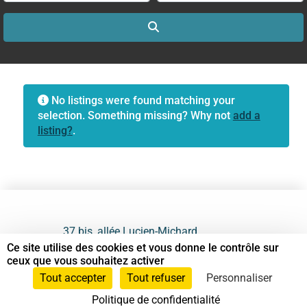
Search
No listings were found matching your
selection. Something missing? Why not
add a
listing?
.
37 bis, allée Lucien-Michard
93190 Livry-Gargan
Ce site utilise des cookies et vous donne le contrôle sur
ceux que vous souhaitez activer
06 61 87 28 09
Tout accepter
Tout refuser
Personnaliser
Politique de confidentialité