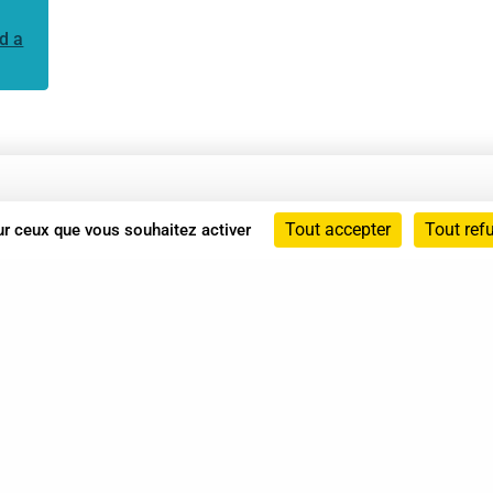
d a
Annuaire
Tout accepter
Tout ref
sur ceux que vous souhaitez activer
Actualités
Mentions légales
Politique de confidentialité
Conditions générales de vente
dicat des Professionnels de Shiatsu - 2026 Tous droits ré