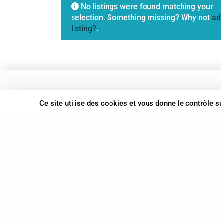
No listings were found matching your
selection. Something missing? Why not
ad
listing?
.
37 bis, allée Lucien-Michard
Ce site utilise des cookies et vous donne le contrôle 
93190 Livry-Gargan
06 61 87 28 09
Nous contacter
© Syn