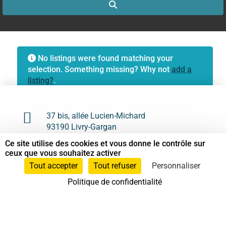
Search
No listings were found matching your
selection. Something missing? Why not
add a
listing?
.

37 bis, allée Lucien-Michard
93190 Livry-Gargan
Ce site utilise des cookies et vous donne le contrôle sur

06 61 87 28 09
ceux que vous souhaitez activer
Tout accepter
Tout refuser
Personnaliser

Nous contacter
Politique de confidentialité
Annuaire
Actualités