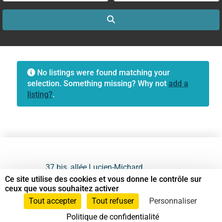
Search
No listings were found matching your
selection. Something missing? Why not
add a
listing?
.
37 bis, allée Lucien-Michard
93190 Livry-Gargan
Ce site utilise des cookies et vous donne le contrôle sur
ceux que vous souhaitez activer
06 61 87 28 09
Tout accepter
Tout refuser
Personnaliser
Politique de confidentialité