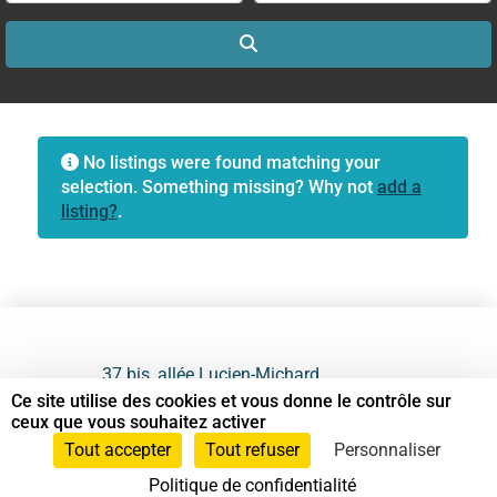
Search
No listings were found matching your
selection. Something missing? Why not
add a
listing?
.
37 bis, allée Lucien-Michard
93190 Livry-Gargan
Ce site utilise des cookies et vous donne le contrôle sur
ceux que vous souhaitez activer
06 61 87 28 09
Tout accepter
Tout refuser
Personnaliser
Politique de confidentialité