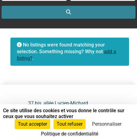
Search
No listings were found matching your
selection. Something missing? Why not
add a
listing?
.
37 bis, allée Lucien-Michard
93190 Livry-Gargan
Ce site utilise des cookies et vous donne le contrôle sur
ceux que vous souhaitez activer
06 61 87 28 09
Tout accepter
Tout refuser
Personnaliser
Politique de confidentialité