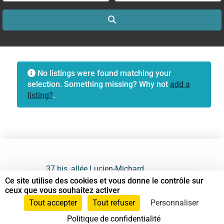
Search
No listings were found matching your
selection. Something missing? Why not
add a
listing?
.
37 bis, allée Lucien-Michard
93190 Livry-Gargan
Ce site utilise des cookies et vous donne le contrôle sur
ceux que vous souhaitez activer
06 61 87 28 09
Tout accepter
Tout refuser
Personnaliser
Politique de confidentialité