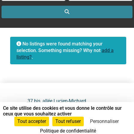
Search
No listings were found matching your
selection. Something missing? Why not
add a
listing?
.
37 bis, allée Lucien-Michard
93190 Livry-Gargan
Ce site utilise des cookies et vous donne le contrôle sur
ceux que vous souhaitez activer
06 61 87 28 09
Tout accepter
Tout refuser
Personnaliser
Politique de confidentialité