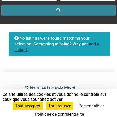
Search
No listings were found matching your
selection. Something missing? Why not
add a
listing?
.
37 bis, allée Lucien-Michard
93190 Livry-Gargan
Ce site utilise des cookies et vous donne le contrôle sur
ceux que vous souhaitez activer
06 61 87 28 09
Tout accepter
Tout refuser
Personnaliser
Politique de confidentialité