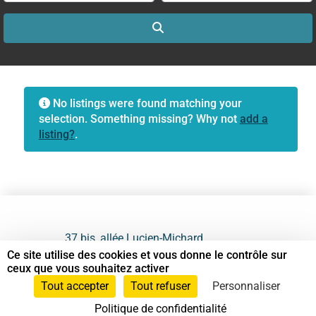
Search
No listings were found matching your
selection. Something missing? Why not
add a
listing?
.
37 bis, allée Lucien-Michard
93190 Livry-Gargan
Ce site utilise des cookies et vous donne le contrôle sur
ceux que vous souhaitez activer
06 61 87 28 09
Tout accepter
Tout refuser
Personnaliser
Politique de confidentialité