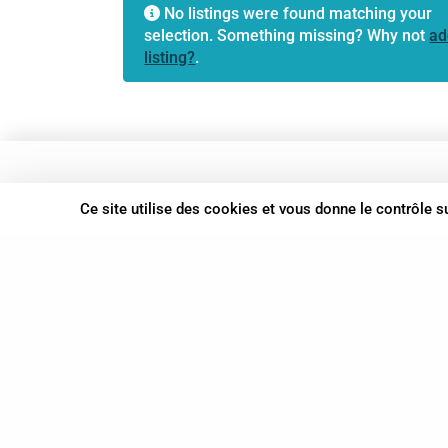
No listings were found matching your
selection. Something missing? Why not
ad
listing?
.
37 bis, allée Lucien-Michard
Ce site utilise des cookies et vous donne le contrôle 
93190 Livry-Gargan
06 61 87 28 09
Nous contacter
© Syn