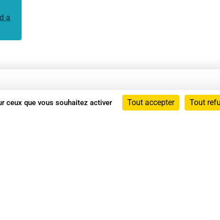
d a
Annuaire
Tout accepter
Tout ref
sur ceux que vous souhaitez activer
Actualités
Mentions légales
Politique de confidentialité
Conditions générales de vente
dicat des Professionnels de Shiatsu - 2026 Tous droits ré