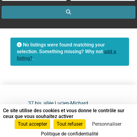
Search
No listings were found matching your
selection. Something missing? Why not
add a
listing?
.
37 bis, allée Lucien-Michard
93190 Livry-Gargan
Ce site utilise des cookies et vous donne le contrôle sur
ceux que vous souhaitez activer
06 61 87 28 09
Tout accepter
Tout refuser
Personnaliser
Politique de confidentialité