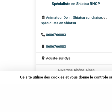
Spécialiste en Shiatsu RNCP
Animateur Do In
,
Shiatsu sur chaise
, et
Spécialiste en Shiatsu
0606766083
0606766083
Aouste-sur-Sye
Auvergne-Rhône-Alpes
Ce site utilise des cookies et vous donne le contrôle 
En cabinet
À domicile
Sur rendez-vous