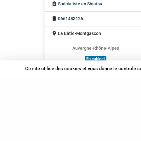
Spécialiste en Shiatsu
0661483126
La Bâtie-Montgascon
Auvergne-Rhône-Alpes
En cabinet
À domicile
Ce site utilise des cookies et vous donne le contrôle 
Sur rendez-vous
37 bis, allée Lucien-Michard
93190 Livry-Gargan