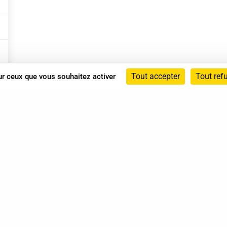
Tout accepter
Tout ref
sur ceux que vous souhaitez activer
Annuaire
Actualités
Mentions légales
Politique de confidentialité
Conditions générales de vente