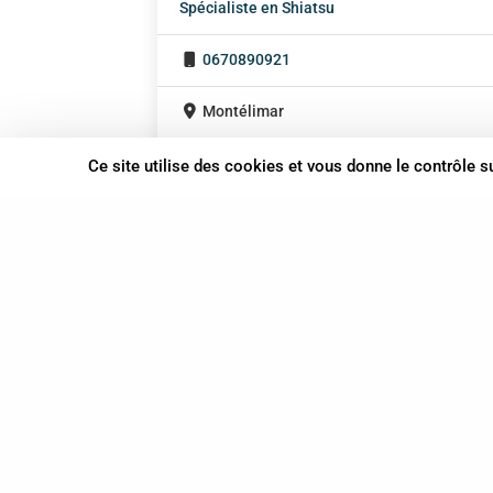
Spécialiste en Shiatsu
0670890921
Montélimar
Auvergne-Rhône-Alpes
Ce site utilise des cookies et vous donne le contrôle 
37 bis, allée Lucien-Michard
93190 Livry-Gargan
06 61 87 28 09
Nous contacter