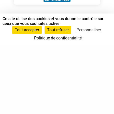
Ce site utilise des cookies et vous donne le contrôle sur
ceux que vous souhaitez activer
Tout accepter
Tout refuser
Personnaliser
Politique de confidentialité
37 bis, allée Lucien-Michard
93190 Livry-Gargan
06 61 87 28 09
Nous contacter
Annuaire
Actualités