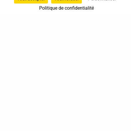
Politique de confidentialité
37 bis, allée Lucien-Michard
93190 Livry-Gargan
06 61 87 28 09
Nous contacter
Annuaire
Actualités
Mentions légales
Politique de confidentialité
Conditions générales de vente