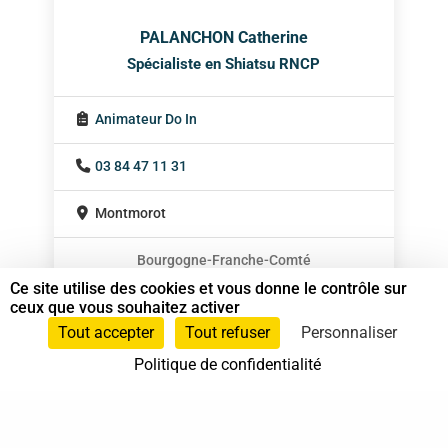
PALANCHON Catherine
Spécialiste en Shiatsu RNCP
Animateur Do In
03 84 47 11 31
Montmorot
Bourgogne-Franche-Comté
Ce site utilise des cookies et vous donne le contrôle sur
ceux que vous souhaitez activer
Tout accepter
Tout refuser
Personnaliser
Politique de confidentialité
37 bis, allée Lucien-Michard
93190 Livry-Gargan