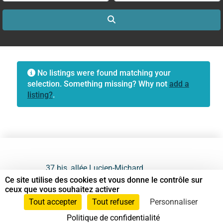
Search
No listings were found matching your
selection. Something missing? Why not
add a
listing?
.
37 bis, allée Lucien-Michard
93190 Livry-Gargan
Ce site utilise des cookies et vous donne le contrôle sur
ceux que vous souhaitez activer
06 61 87 28 09
Tout accepter
Tout refuser
Personnaliser
Politique de confidentialité