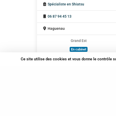
Spécialiste en Shiatsu
06 87 94 45 13
Haguenau
Grand Est
En cabinet
Sur rendez-vous
Ce site utilise des cookies et vous donne le contrôle 
37 bis, allée Lucien-Michard
93190 Livry-Gargan