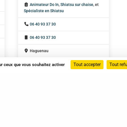
Animateur Do In
,
Shiatsu sur chaise
, et
Spécialiste en Shiatsu
06 40 93 37 30
06 40 93 37 30
Haguenau
Grand Est
Tout accepter
Tout ref
sur ceux que vous souhaitez activer
Sur rendez-vous
Annuaire
Actualités