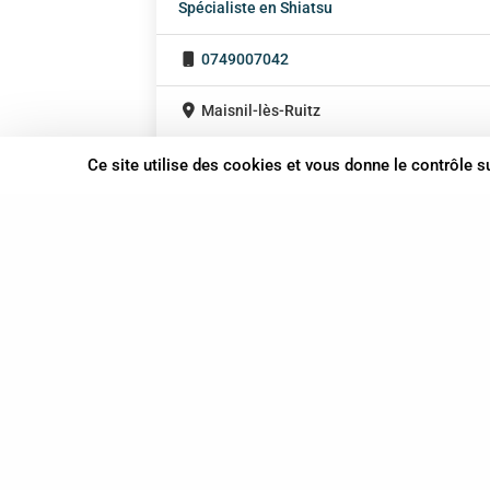
Spécialiste en Shiatsu
0749007042
Maisnil-lès-Ruitz
Hauts-de-France
Ce site utilise des cookies et vous donne le contrôle 
37 bis, allée Lucien-Michard
93190 Livry-Gargan
06 61 87 28 09
Nous contacter