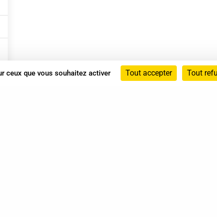
Tout accepter
Tout ref
sur ceux que vous souhaitez activer
Annuaire
Actualités
Mentions légales
Politique de confidentialité
Conditions générales de vente