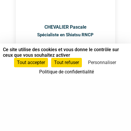
CHEVALIER Pascale
Spécialiste en Shiatsu RNCP
Ce site utilise des cookies et vous donne le contrôle sur
Animateur Do In
et
Spécialiste en Shiatsu
ceux que vous souhaitez activer
Tout accepter
Tout refuser
Personnaliser
+33603756491
Politique de confidentialité
0603756491
Draveil
Ile-de-France
En cabinet
À domicile