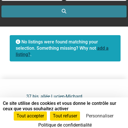
Search
No listings were found matching your
selection. Something missing? Why not
add a
listing?
.
37 bis, allée Lucien-Michard
93190 Livry-Gargan
Ce site utilise des cookies et vous donne le contrôle sur
ceux que vous souhaitez activer
06 61 87 28 09
Tout accepter
Tout refuser
Personnaliser
Politique de confidentialité