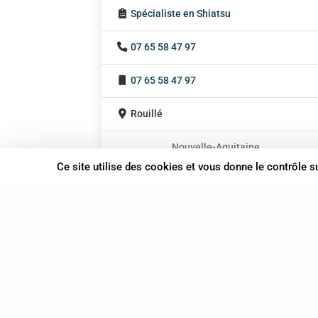
Spécialiste en Shiatsu
07 65 58 47 97
07 65 58 47 97
Rouillé
Nouvelle-Aquitaine
Ce site utilise des cookies et vous donne le contrôle 
À domicile
Sur rendez-vous
37 bis, allée Lucien-Michard
93190 Livry-Gargan