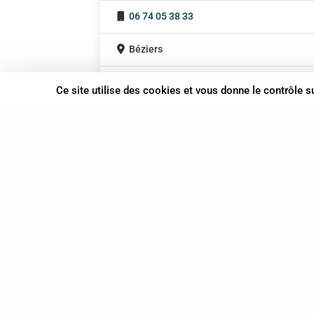
06 74 05 38 33
Béziers
Occitanie
Ce site utilise des cookies et vous donne le contrôle 
37 bis, allée Lucien-Michard
93190 Livry-Gargan
06 61 87 28 09
Nous contacter