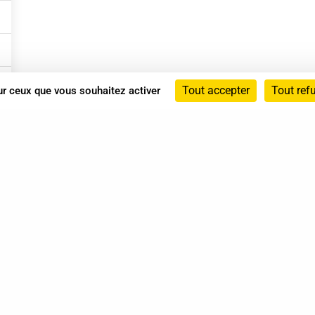
Tout accepter
Tout ref
sur ceux que vous souhaitez activer
Annuaire
Actualités
Mentions légales
Politique de confidentialité
Conditions générales de vente